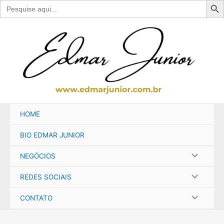
Search
for:
Ir
para
o
conteúdo
HOME
BIO EDMAR JUNIOR
NEGÓCIOS
REDES SOCIAIS
CONTATO