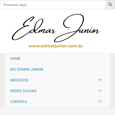
Search
for:
Ir
para
o
conteúdo
HOME
BIO EDMAR JUNIOR
NEGÓCIOS
REDES SOCIAIS
CONTATO