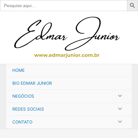
Search
for:
Ir
para
o
conteúdo
HOME
BIO EDMAR JUNIOR
NEGÓCIOS
REDES SOCIAIS
CONTATO