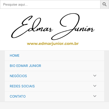
Search
for:
Ir
para
o
conteúdo
HOME
BIO EDMAR JUNIOR
NEGÓCIOS
REDES SOCIAIS
CONTATO