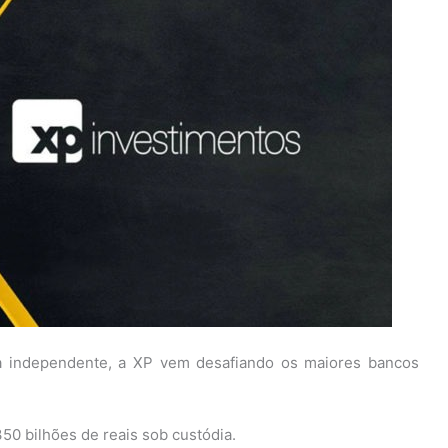
a independente, a XP vem desafiando os maiores bancos
50 bilhões de reais sob custódia.