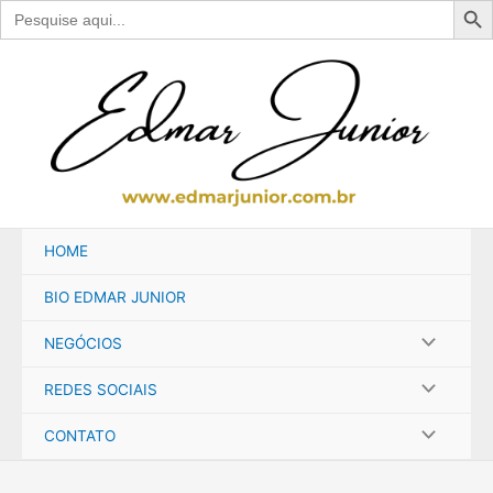
Search
for:
Ir
para
o
conteúdo
HOME
BIO EDMAR JUNIOR
NEGÓCIOS
REDES SOCIAIS
CONTATO