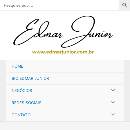
Search
for:
Ir
para
o
conteúdo
HOME
BIO EDMAR JUNIOR
NEGÓCIOS
REDES SOCIAIS
CONTATO