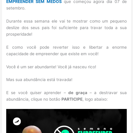
EMPREENDER SEM MEDOS
que começou agora dia 07 de
setembro.
Durante essa semana ele vai te mostrar como um pequeno
deslize dos seus pais foi suficiente para travar toda a sua
prosperidade!
E como você pode reverter isso e libertar a enorme
capacidade de empreender que existe em você!
Você é um ser abundante! Você já nasceu rico!
Mas sua abundância está travada!
E se você quiser aprender –
de graça
– a destravar sua
abundância, clique no botão
PARTICIPE
, logo abaixo: