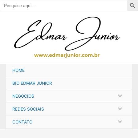
Search
for:
Ir
para
o
conteúdo
HOME
BIO EDMAR JUNIOR
NEGÓCIOS
REDES SOCIAIS
CONTATO