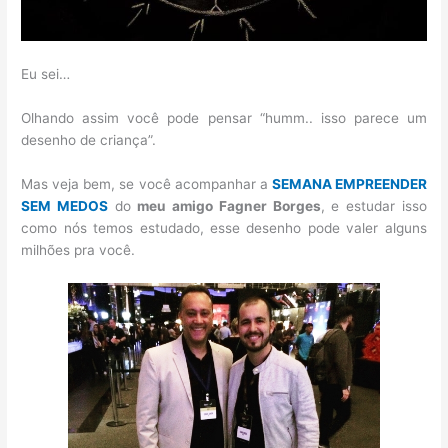
Eu sei…
Olhando assim você pode pensar “humm.. isso parece um
desenho de criança”.
Mas veja bem, se você acompanhar a
SEMANA EMPREENDER
SEM MEDOS
do
meu amigo Fagner Borges
, e estudar isso
como nós temos estudado, esse desenho pode valer alguns
milhões pra você.