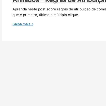
Aprenda neste post sobre regras de atribuição de comi
que é primeiro, último e múltiplo clique.
Afiliados
Saiba mais »
–
Regras
de
Atribuição
de
Comissionamento