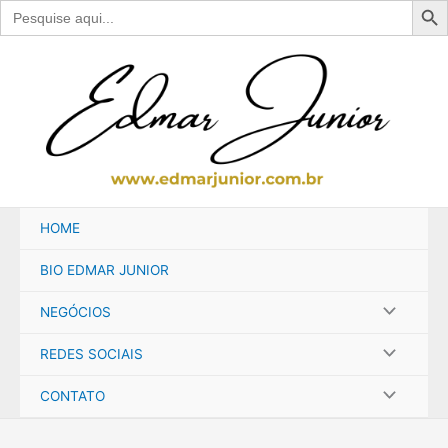
Search
for:
Ir
para
o
conteúdo
HOME
BIO EDMAR JUNIOR
NEGÓCIOS
REDES SOCIAIS
CONTATO