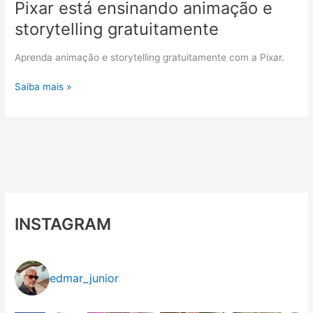
Pixar está ensinando animação e
storytelling gratuitamente
Aprenda animação e storytelling gratuitamente com a Pixar.
Pixar
Saiba mais »
está
ensinando
animação
e
storytelling
gratuitamente
INSTAGRAM
edmar_junior