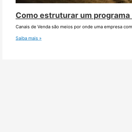
Como estruturar um programa 
Canais de Venda são meios por onde uma empresa comerci
Como
Saiba mais »
estruturar
um
programa
de
Canais
de
Venda