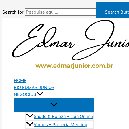
Search for:
Search But
Ir
para
o
conteúdo
HOME
BIO EDMAR JUNIOR
NEGÓCIOS
Saúde & Beleza – Loja Online
Vinhos – Parceria Meeting