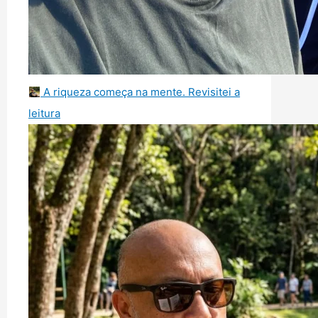
A riqueza começa na mente. Revisitei a
leitura