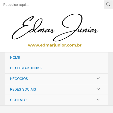
Search
for:
Ir
para
o
conteúdo
HOME
BIO EDMAR JUNIOR
NEGÓCIOS
REDES SOCIAIS
CONTATO