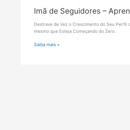
Imã de Seguidores – Apre
Destrave de Vez o Crescimento do Seu Perfil
mesmo que Esteja Começando do Zero.
Imã
Saiba mais »
de
Seguidores
–
Aprenda
como
bombar
no
Instagram