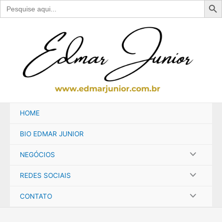
Search
for:
Ir
para
o
conteúdo
HOME
BIO EDMAR JUNIOR
NEGÓCIOS
REDES SOCIAIS
CONTATO