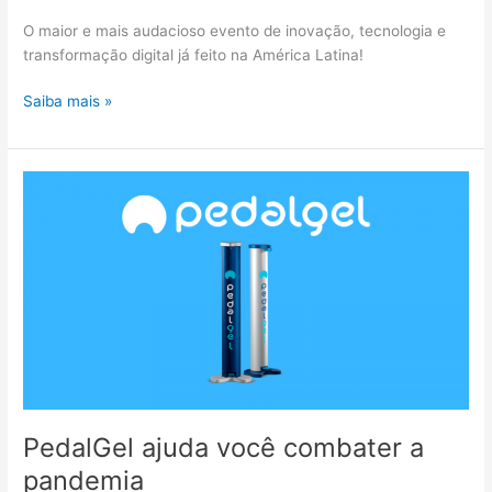
O maior e mais audacioso evento de inovação, tecnologia e
transformação digital já feito na América Latina!
StartSe
Saiba mais »
–
Silicon
Valley
Web
Conference
PedalGel ajuda você combater a
pandemia