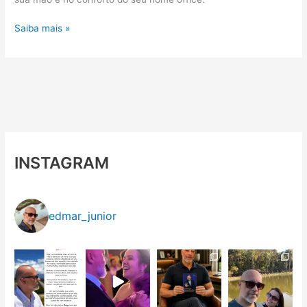
Marketing
Saiba mais »
Future
Today
INSTAGRAM
edmar_junior