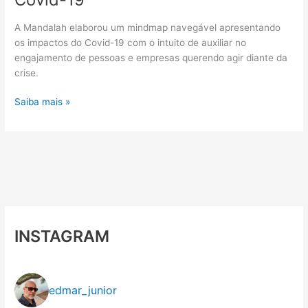
A Mandalah elaborou um mindmap navegável apresentando
os impactos do Covid-19 com o intuito de auxiliar no
engajamento de pessoas e empresas querendo agir diante da
crise.
Mindmap
Saiba mais »
Navegável
Impactos
do
Covid-
19
INSTAGRAM
edmar_junior