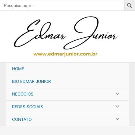
Search
for:
Ir
para
o
conteúdo
HOME
BIO EDMAR JUNIOR
NEGÓCIOS
REDES SOCIAIS
CONTATO