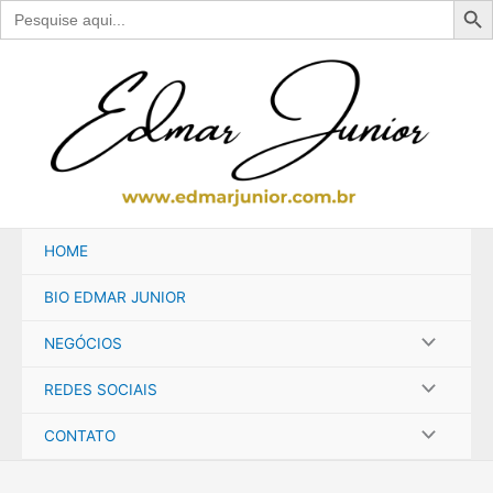
Search
for:
Ir
para
o
conteúdo
HOME
BIO EDMAR JUNIOR
NEGÓCIOS
REDES SOCIAIS
CONTATO