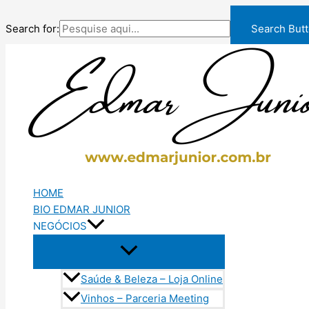
Search for:
Search But
Ir
para
o
conteúdo
HOME
BIO EDMAR JUNIOR
NEGÓCIOS
Saúde & Beleza – Loja Online
Vinhos – Parceria Meeting