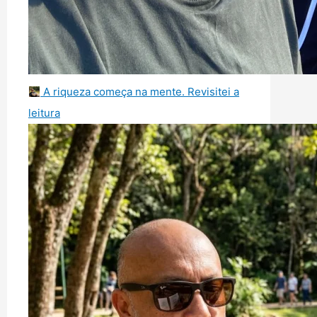
A riqueza começa na mente. Revisitei a
leitura