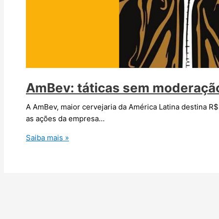
AmBev: táticas sem moderaçã
A AmBev, maior cervejaria da América Latina destina R
as ações da empresa…
AmBev:
Saiba mais »
táticas
sem
moderação
de
combate
a