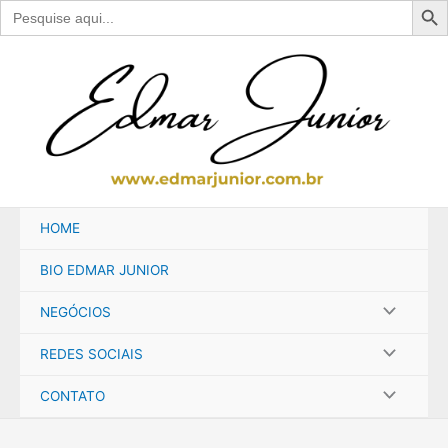
Search
for:
Ir
para
o
conteúdo
HOME
BIO EDMAR JUNIOR
NEGÓCIOS
REDES SOCIAIS
CONTATO