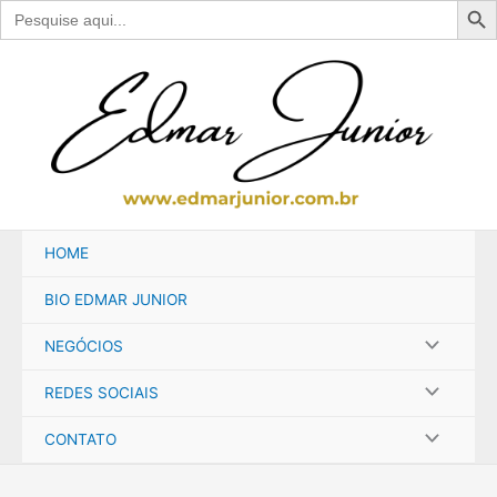
Search
for:
Ir
para
o
conteúdo
HOME
BIO EDMAR JUNIOR
NEGÓCIOS
REDES SOCIAIS
CONTATO